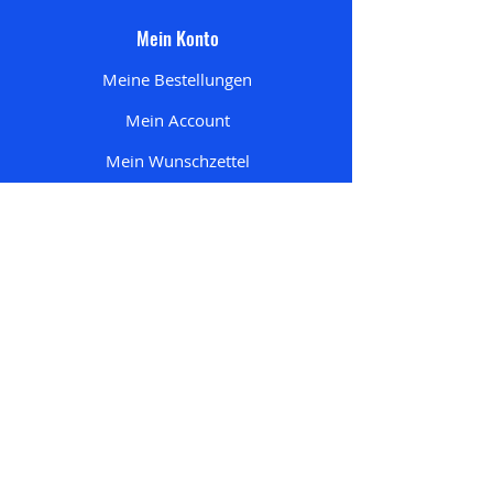
Mein Konto
Meine Bestellungen
Mein Account
Mein Wunschzettel
Meine Adresse
n
Mein Einkaufswagen
Startseite
Alle Produkte
Pokemon
Nur bei uns