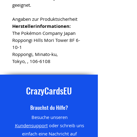
geeignet.
Angaben zur Produktsicherheit
Herstellerinformationen:
The Pokémon Company Japan
Roppongi Hills Mori Tower 8F 6-
10-1
Roppongi, Minato-ku,
Tokyo, , 106-6108
CrazyCardsEU
Brauchst du Hilfe?
Besuche unseren
Kundensupport
oder schreib uns
einfach eine Nachricht auf