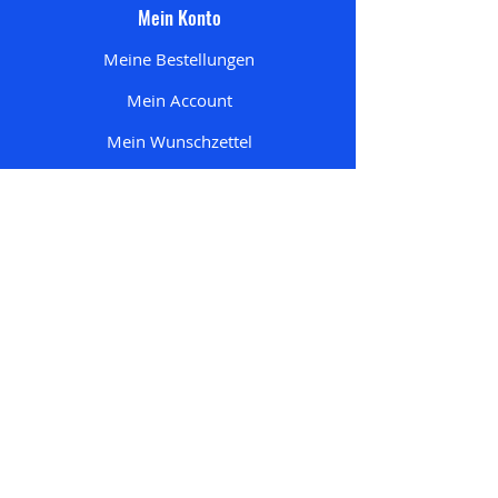
Mein Konto
Meine Bestellungen
Mein Account
Mein Wunschzettel
Meine Adresse
n
Mein Einkaufswagen
Startseite
Alle Produkte
Pokemon
Nur bei uns
One Piece