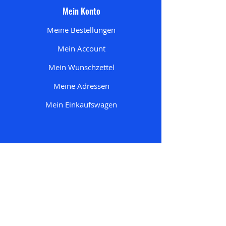
Mein Konto
Meine Bestellungen
Mein Account
Mein Wunschzettel
Meine Adresse
n
Mein Einkaufswagen
Startseite
Alle Produkte
Pokemon
Nur bei uns
One Piece