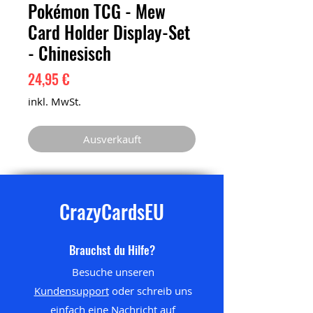
Pokémon TCG - Mew
Card Holder Display-Set
- Chinesisch
Preis
24,95 €
inkl. MwSt.
Ausverkauft
CrazyCardsEU
Brauchst du Hilfe?
Besuche unseren
Kundensupport
oder schreib uns
einfach eine Nachricht auf