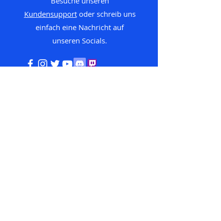
Besuche unseren
Kundensupport
oder schreib uns
einfach eine Nachricht auf
unseren
Socials.
Informationen
FAQ
Versand und Widerrufsrecht
Impressum
AGB
Datenschutz
Zahlungsmethoden