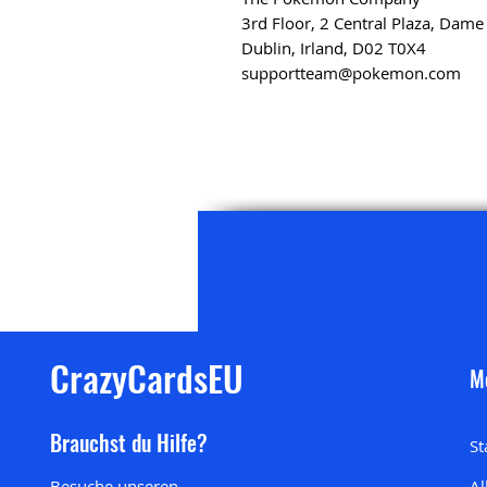
3rd Floor, 2 Central Plaza, Dame
Dublin, Irland, D02 T0X4
supportteam@pokemon.com
CrazyCardsEU
M
Brauchst du Hilfe?
St
Besuche unseren
Al