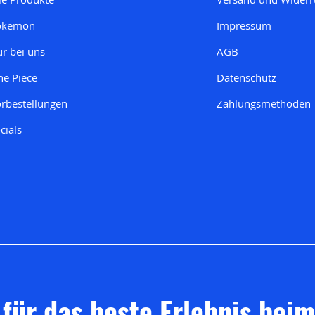
okemon
Impressum
r bei uns
AGB
e Piece
Datenschutz
rbestellungen
Zahlungsmethoden
cials
 für das beste Erlebnis bei