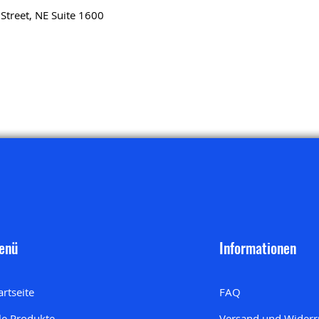
 Street, NE Suite 1600
enü
Informationen
artseite
FAQ
le Produkte
Versand und Widerr