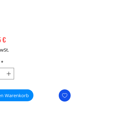
Preis
5 €
MwSt.
*
en Warenkorb