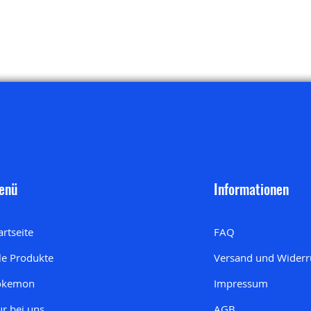
enü
Informationen
artseite
FAQ
le Produkte
Versand und Widerr
okemon
Impressum
r bei uns
AGB