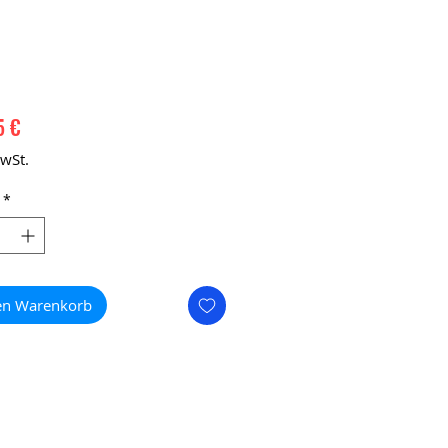
Preis
5 €
MwSt.
*
en Warenkorb