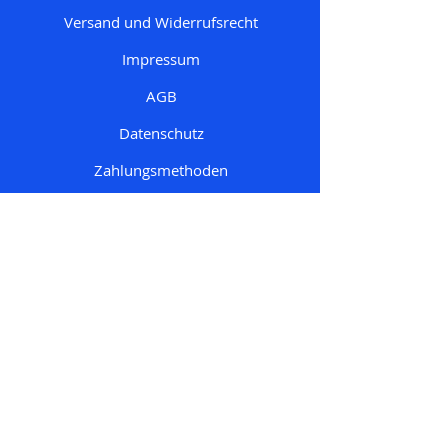
Versand und Widerrufsrecht
Impressum
AGB
Datenschutz
Zahlungsmethoden
Mein Konto
Meine Bestellungen
Mein Account
Mein Wunschzettel
Meine Adresse
n
Mein Einkaufswagen