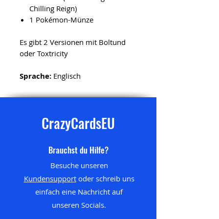
Chilling Reign)
1 Pokémon-Münze
Es gibt 2 Versionen mit Boltund
oder Toxtricity
Sprache:
Englisch
CrazyCardsEU
Brauchst du Hilfe?
Besuche unseren
Kundensupport
oder schreib uns
einfach eine Nachricht auf
unseren
Socials.