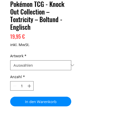
Pokémon TCG - Knock
Out Collection –
Toxtricity – Boltund -
Englisch
Preis
19,95 €
inkl. MwSt.
Artwork
*
Anzahl
*
In den Warenkorb