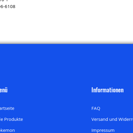
106-6108
enü
Informationen
artseite
FAQ
le Produkte
Versand und Widerr
okemon
Impressum