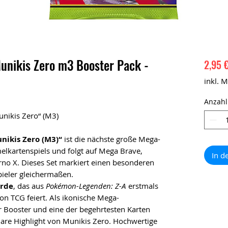
nikis Zero m3 Booster Pack -
2,95 
inkl. 
Anzahl
nikis Zero“ (M3)
ikis Zero (M3)“
ist die nächste große Mega-
kartenspiels und folgt auf Mega Brave,
In d
o X. Dieses Set markiert einen besonderen
ieler gleichermaßen.
rde
, das aus
Pokémon-Legenden: Z-A
erstmals
on TCG feiert. Als ikonische Mega-
 Booster und eine der begehrtesten Karten
lare Highlight von Munikis Zero. Hochwertige