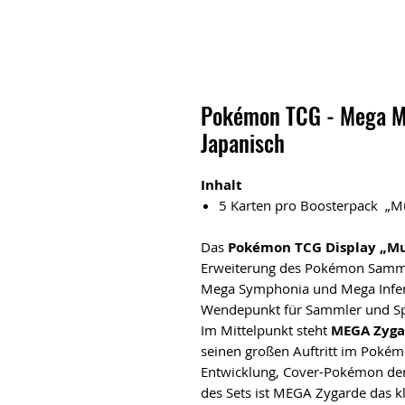
Pokémon TCG - Mega Mu
Japanisch
Inhalt
5 Karten pro Boosterpack „Mu
Das
Pokémon TCG Display „Mun
Erweiterung des Pokémon Sammel
Mega Symphonia und Mega Infern
Wendepunkt für Sammler und Sp
Im Mittelpunkt steht
MEGA Zyga
seinen großen Auftritt im Pokém
Entwicklung, Cover-Pokémon der
des Sets ist MEGA Zygarde das k