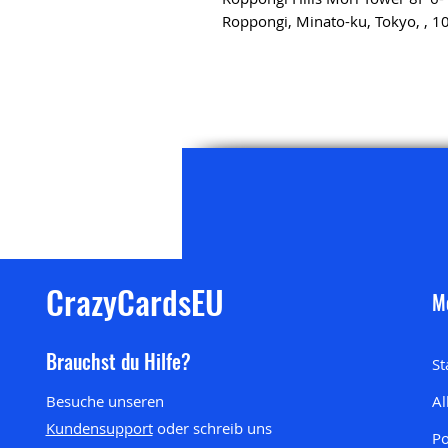
Roppongi, Minato-ku, Tokyo, , 
CrazyCardsEU
M
Brauchst du Hilfe?
St
Besuche unseren
Al
Kundensupport
oder schreib uns
P