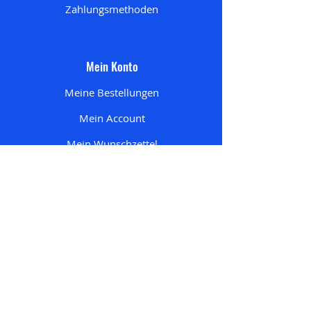
Zahlungsmethoden
Mein Konto
Meine Bestellungen
Mein Account
Mein Wunschzettel
Meine Adresse
n
Mein Einkaufswagen
Startseite
Alle Produkte
Pokemon